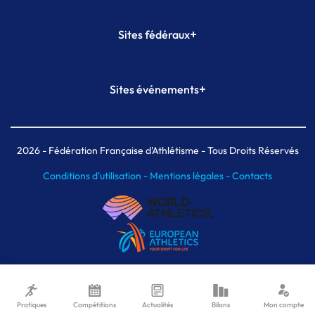
+
Sites fédéraux
SI-FFA
CALORG
+
Sites événements
Plateforme Formation
Meeting de Paris
Meeting de Paris indoor
MAIF Ekiden de Paris
2026
- Fédération Française d'Athlétisme - Tous Droits Réservés
Conditions d'utilisation -
Mentions légales -
Contacts
Pratiques
Compétitions
Actualités
Bilans
Mon compte