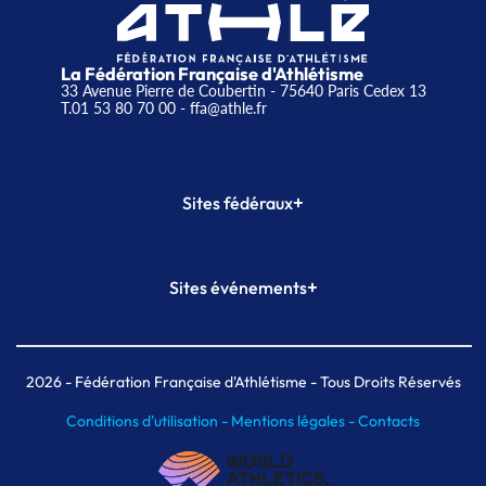
La Fédération Française d'Athlétisme
33 Avenue Pierre de Coubertin - 75640 Paris Cedex 13
T.01 53 80 70 00
- ffa@athle.fr
+
Sites fédéraux
SI-FFA
CALORG
+
Sites événements
Plateforme Formation
Meeting de Paris
Meeting de Paris indoor
MAIF Ekiden de Paris
2026
- Fédération Française d'Athlétisme - Tous Droits Réservés
Conditions d'utilisation -
Mentions légales -
Contacts