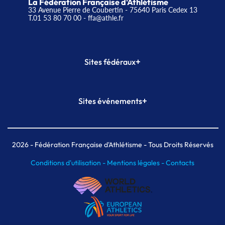
La Fédération Française d'Athlétisme
33 Avenue Pierre de Coubertin - 75640 Paris Cedex 13
T.01 53 80 70 00
- ffa@athle.fr
+
Sites fédéraux
SI-FFA
CALORG
+
Sites événements
Plateforme Formation
Meeting de Paris
Meeting de Paris indoor
MAIF Ekiden de Paris
2026
- Fédération Française d'Athlétisme - Tous Droits Réservés
Conditions d'utilisation -
Mentions légales -
Contacts