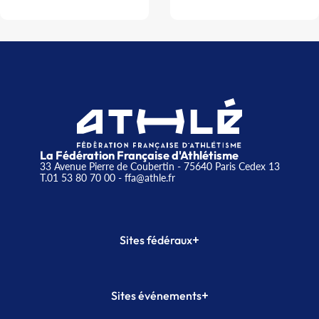
La Fédération Française d'Athlétisme
33 Avenue Pierre de Coubertin - 75640 Paris Cedex 13
T.01 53 80 70 00
- ffa@athle.fr
+
Sites fédéraux
SI-FFA
CALORG
+
Sites événements
Plateforme Formation
Meeting de Paris