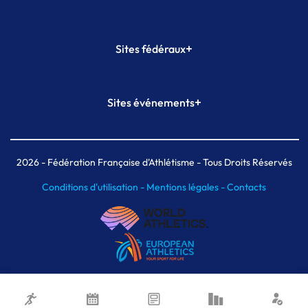
+
Sites fédéraux
SI-FFA
CALORG
+
Sites événements
Plateforme Formation
Meeting de Paris
Meeting de Paris indoor
MAIF Ekiden de Paris
2026
- Fédération Française d'Athlétisme - Tous Droits Réservés
Conditions d'utilisation -
Mentions légales -
Contacts