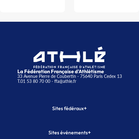
La Fédération Française d'Athlétisme
33 Avenue Pierre de Coubertin - 75640 Paris Cedex 13
T.01 53 80 70 00
- ffa@athle.fr
+
Sites fédéraux
SI-FFA
CALORG
+
Sites événements
Plateforme Formation