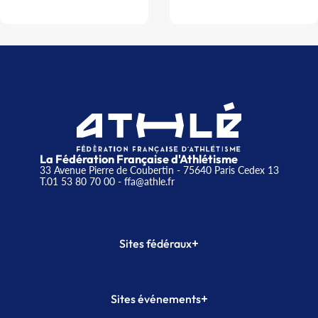
La Fédération Française d'Athlétisme
33 Avenue Pierre de Coubertin - 75640 Paris Cedex 13
T.01 53 80 70 00
- ffa@athle.fr
+
Sites fédéraux
SI-FFA
CALORG
+
Sites événements
Plateforme Formation