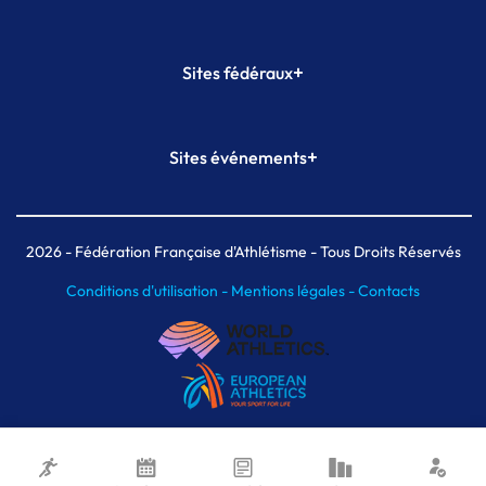
+
Sites fédéraux
SI-FFA
CALORG
+
Sites événements
Plateforme Formation
Meeting de Paris
Meeting de Paris indoor
MAIF Ekiden de Paris
2026
- Fédération Française d'Athlétisme - Tous Droits Réservés
Conditions d'utilisation -
Mentions légales -
Contacts