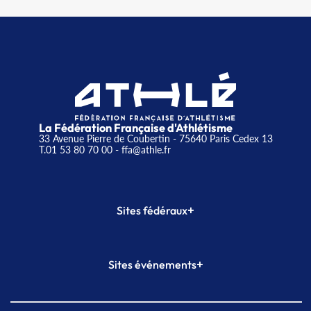
La Fédération Française d'Athlétisme
33 Avenue Pierre de Coubertin - 75640 Paris Cedex 13
T.01 53 80 70 00
- ffa@athle.fr
+
Sites fédéraux
SI-FFA
CALORG
+
Sites événements
Plateforme Formation
Meeting de Paris
Meeting de Paris indoor