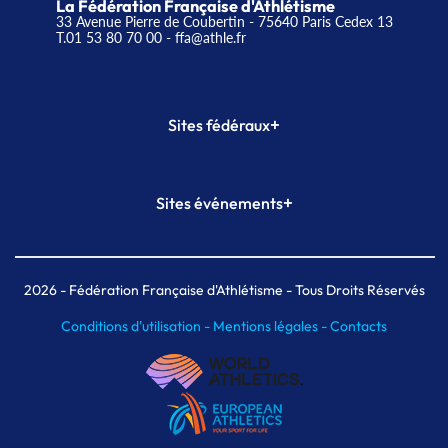
La Fédération Française d'Athlétisme
33 Avenue Pierre de Coubertin - 75640 Paris Cedex 13
T.01 53 80 70 00
- ffa@athle.fr
+
Sites fédéraux
SI-FFA
CALORG
+
Sites événements
Plateforme Formation
Meeting de Paris
Meeting de Paris indoor
MAIF Ekiden de Paris
2026
- Fédération Française d'Athlétisme - Tous Droits Réservés
Conditions d'utilisation -
Mentions légales -
Contacts