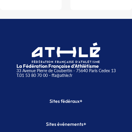
La Fédération Française d'Athlétisme
33 Avenue Pierre de Coubertin - 75640 Paris Cedex 13
T.01 53 80 70 00
- ffa@athle.fr
+
Sites fédéraux
SI-FFA
CALORG
+
Sites événements
Plateforme Formation