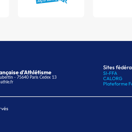
Sites fédér
ançaise d'Athlétisme
SI-FFA
ubertin - 75640 Paris Cedex 13
CALORG
athle.fr
Plateforme F
rvés