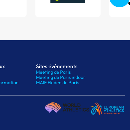
aux
Sites événements
Meeting de Paris
Meeting de Paris indoor
ormation
MAIF Ekiden de Paris