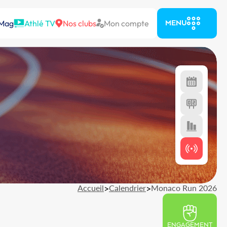
 Mag
Athlé TV
Nos clubs
Mon compte
MENU
Accueil
>
Calendrier
>
Monaco Run 2026
ENGAGEMENT