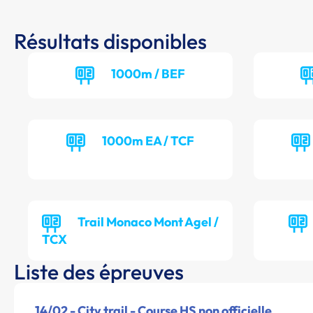
Résultats disponibles
1000m / BEF
1000m EA / TCF
Trail Monaco Mont Agel /
TCX
Liste des épreuves
14/02 - City trail - Course HS non officielle