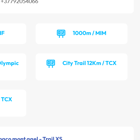
+37792054066
IF
1000m / MIM
Olympic
City Trail 12Km / TCX
/ TCX
naco mont agel - Trail XS