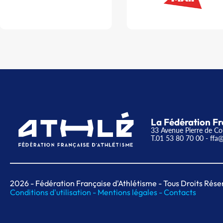
La Fédération Fr
33 Avenue Pierre de Co
T.01 53 80 70 00
- ffa@
2026
- Fédération Française d'Athlétisme - Tous Droits Rése
Conditions d'utilisation -
Mentions légales -
Contacts