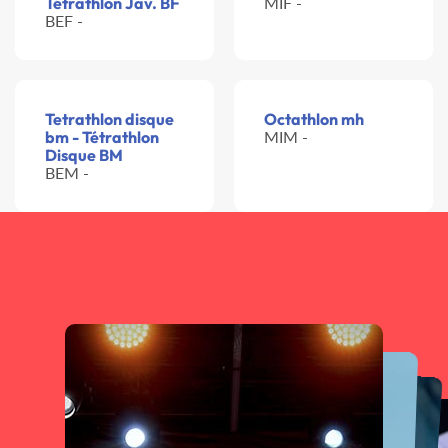
Tétrathlon Jav. BF
MIF -
BEF -
Tetrathlon disque
Octathlon mh
bm - Tétrathlon
MIM -
Disque BM
BEM -