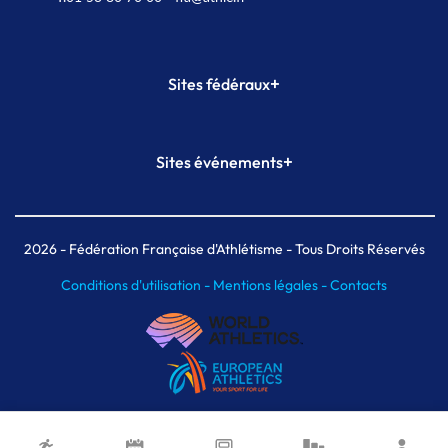
+
Sites fédéraux
SI-FFA
CALORG
+
Sites événements
Plateforme Formation
Meeting de Paris
Meeting de Paris indoor
MAIF Ekiden de Paris
2026
- Fédération Française d'Athlétisme - Tous Droits Réservés
Conditions d'utilisation -
Mentions légales -
Contacts