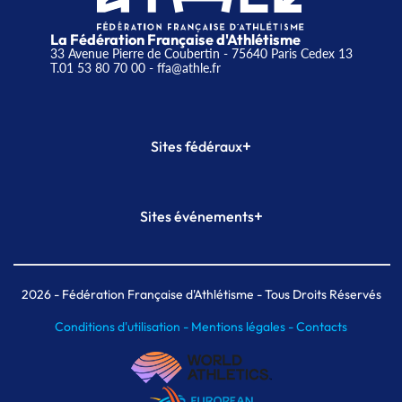
La Fédération Française d'Athlétisme
33 Avenue Pierre de Coubertin - 75640 Paris Cedex 13
T.01 53 80 70 00
- ffa@athle.fr
+
Sites fédéraux
SI-FFA
CALORG
+
Sites événements
Plateforme Formation
Meeting de Paris
Meeting de Paris indoor
MAIF Ekiden de Paris
2026
- Fédération Française d'Athlétisme - Tous Droits Réservés
Conditions d'utilisation -
Mentions légales -
Contacts