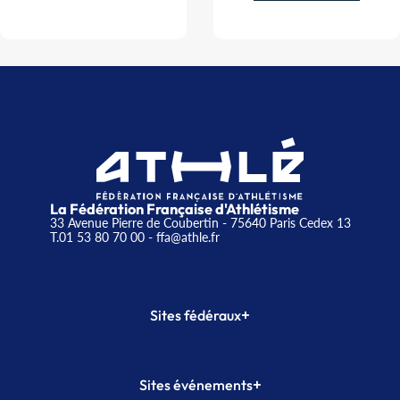
La Fédération Française d'Athlétisme
33 Avenue Pierre de Coubertin - 75640 Paris Cedex 13
T.01 53 80 70 00
- ffa@athle.fr
+
Sites fédéraux
SI-FFA
CALORG
+
Sites événements
Plateforme Formation