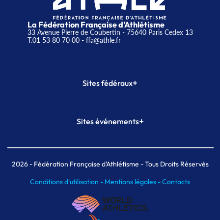
La Fédération Française d'Athlétisme
33 Avenue Pierre de Coubertin - 75640 Paris Cedex 13
T.01 53 80 70 00
- ffa@athle.fr
+
Sites fédéraux
SI-FFA
CALORG
+
Sites événements
Plateforme Formation
Meeting de Paris
Meeting de Paris indoor
MAIF Ekiden de Paris
2026
- Fédération Française d'Athlétisme - Tous Droits Réservés
Conditions d'utilisation -
Mentions légales -
Contacts