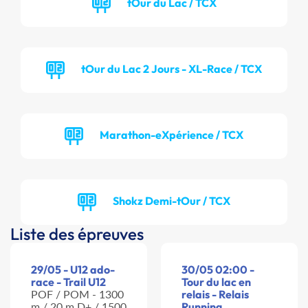
tOur du Lac / TCX
tOur du Lac 2 Jours - XL-Race / TCX
Marathon-eXpérience / TCX
Shokz Demi-tOur / TCX
Liste des épreuves
29/05 - U12 ado-
30/05 02:00 -
race - Trail U12
Tour du lac en
POF / POM - 1300
relais - Relais
m / 20 m D+ / 1500
Running