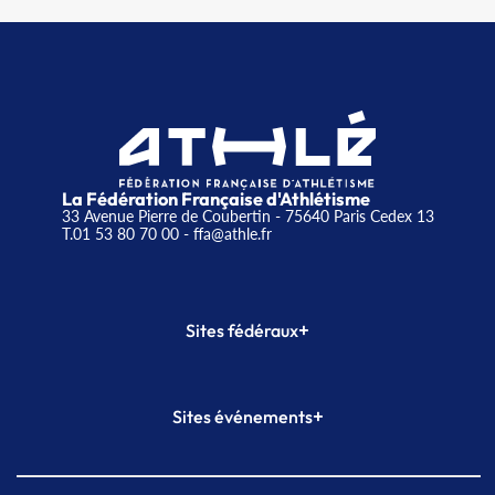
La Fédération Française d'Athlétisme
33 Avenue Pierre de Coubertin - 75640 Paris Cedex 13
T.01 53 80 70 00
- ffa@athle.fr
+
Sites fédéraux
SI-FFA
CALORG
+
Sites événements
Plateforme Formation
Meeting de Paris
Meeting de Paris indoor