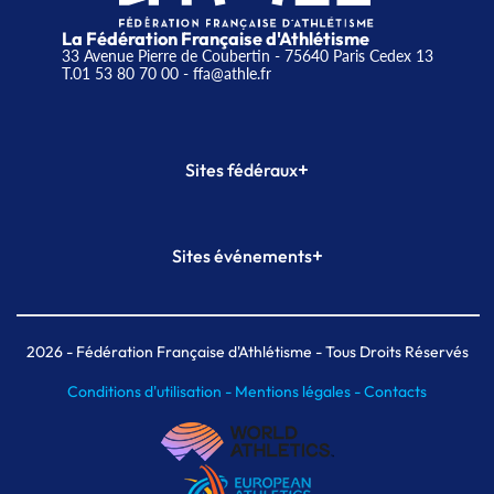
La Fédération Française d'Athlétisme
33 Avenue Pierre de Coubertin - 75640 Paris Cedex 13
T.01 53 80 70 00
- ffa@athle.fr
+
Sites fédéraux
SI-FFA
CALORG
+
Sites événements
Plateforme Formation
Meeting de Paris
Meeting de Paris indoor
MAIF Ekiden de Paris
2026
- Fédération Française d'Athlétisme - Tous Droits Réservés
Conditions d'utilisation -
Mentions légales -
Contacts