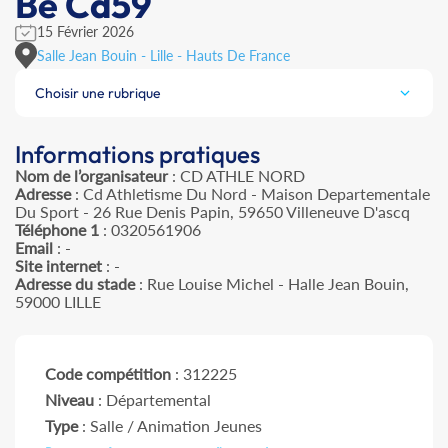
Be Cd59
15 Février 2026
Salle Jean Bouin - Lille - Hauts De France
Choisir une rubrique
Informations pratiques
Nom de l’organisateur
: CD ATHLE NORD
Adresse
: Cd Athletisme Du Nord - Maison Departementale
Du Sport - 26 Rue Denis Papin, 59650 Villeneuve D'ascq
Téléphone 1
: 0320561906
Email
: -
Site internet
: -
Adresse du stade
: Rue Louise Michel - Halle Jean Bouin,
59000 LILLE
Code compétition
: 312225
Niveau
: Départemental
Type
: Salle / Animation Jeunes