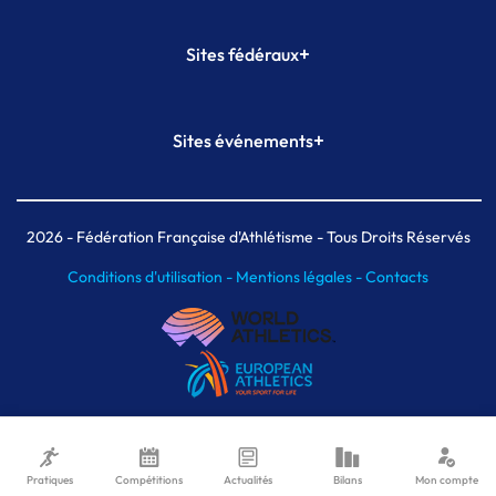
+
Sites fédéraux
SI-FFA
CALORG
+
Sites événements
Plateforme Formation
Meeting de Paris
Meeting de Paris indoor
MAIF Ekiden de Paris
2026
- Fédération Française d'Athlétisme - Tous Droits Réservés
Conditions d'utilisation -
Mentions légales -
Contacts
Pratiques
Compétitions
Actualités
Bilans
Mon compte