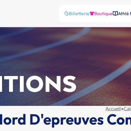
Billetterie
Boutique
Athlé
ITIONS
Accueil
>
Cal
ord D'epreuves Co