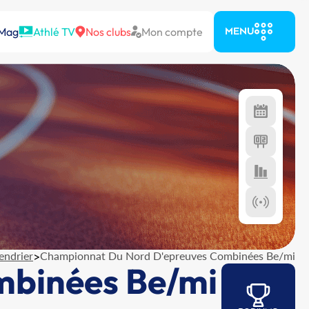
 Mag
Athlé TV
Nos clubs
Mon compte
MENU
endrier
>
Championnat Du Nord D'epreuves Combinées Be/mi
mbinées Be/mi