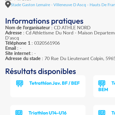
Stade Gaston Lemaire - Villeneuve D Ascq - Hauts De Fra
Informations pratiques
Nom de l’organisateur
: CD ATHLE NORD
Adresse
: Cd Athletisme Du Nord - Maison Departeme
D'ascq
Téléphone 1
: 0320561906
Email
: -
Site internet
: -
Adresse du stade
: 70 Rue Du Lieutenant Colpin, 5
Résultats disponibles
Tetrathlon Jav. BF / BEF
T
BEM
Triathlon U14-U16
T