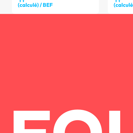
(calculé) / BEF
(calcul