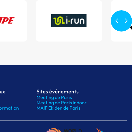
aux
Sites événements
Meeting de Paris
Meeting de Paris indoor
ormation
MAIF Ekiden de Paris