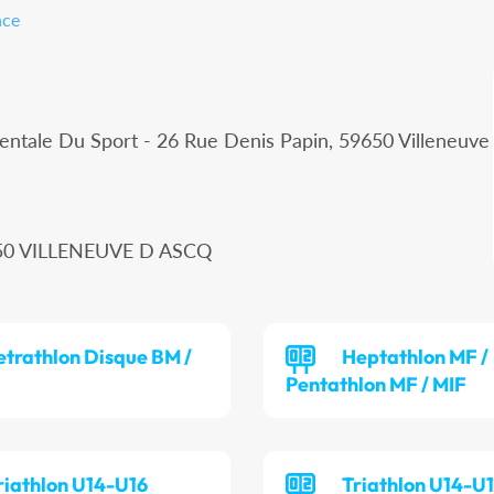
nce
ntale Du Sport - 26 Rue Denis Papin, 59650 Villeneuve
9650 VILLENEUVE D ASCQ
etrathlon Disque BM /
Heptathlon MF /
Pentathlon MF / MIF
riathlon U14-U16
Triathlon U14-U