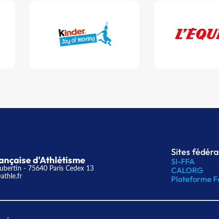
Sites fédér
ançaise d'Athlétisme
SI-FFA
ubertin - 75640 Paris Cedex 13
CALORG
athle.fr
Plateforme F