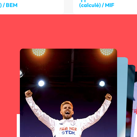
é) / BEM
(calculé) / MIF