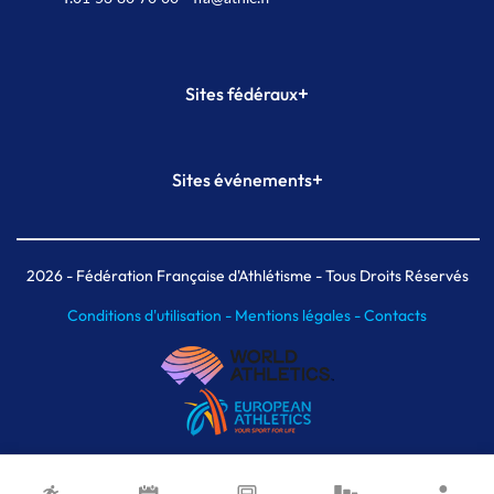
+
Sites fédéraux
SI-FFA
CALORG
+
Sites événements
Plateforme Formation
Meeting de Paris
Meeting de Paris indoor
MAIF Ekiden de Paris
2026
- Fédération Française d'Athlétisme - Tous Droits Réservés
Conditions d'utilisation -
Mentions légales -
Contacts