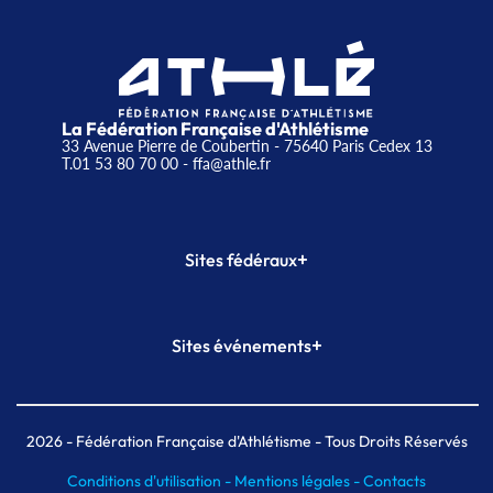
La Fédération Française d'Athlétisme
33 Avenue Pierre de Coubertin - 75640 Paris Cedex 13
T.01 53 80 70 00
- ffa@athle.fr
+
Sites fédéraux
SI-FFA
CALORG
+
Sites événements
Plateforme Formation
Meeting de Paris
Meeting de Paris indoor
MAIF Ekiden de Paris
2026
- Fédération Française d'Athlétisme - Tous Droits Réservés
Conditions d'utilisation -
Mentions légales -
Contacts