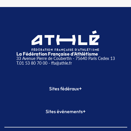
La Fédération Française d'Athlétisme
33 Avenue Pierre de Coubertin - 75640 Paris Cedex 13
T.01 53 80 70 00
- ffa@athle.fr
+
Sites fédéraux
SI-FFA
CALORG
+
Sites événements
Plateforme Formation
Meeting de Paris
Meeting de Paris indoor