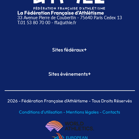
La Fédération Française d'Athlétisme
33 Avenue Pierre de Coubertin - 75640 Paris Cedex 13
T.01 53 80 70 00
- ffa@athle.fr
+
Sites fédéraux
SI-FFA
CALORG
+
Sites événements
Plateforme Formation
Meeting de Paris
Meeting de Paris indoor
MAIF Ekiden de Paris
2026
- Fédération Française d'Athlétisme - Tous Droits Réservés
Conditions d'utilisation -
Mentions légales -
Contacts