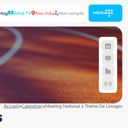
 Mag
Athlé TV
Nos clubs
Mon compte
MENU
Accueil
>
Calendrier
>
Meeting National à Thème De Limoges
s