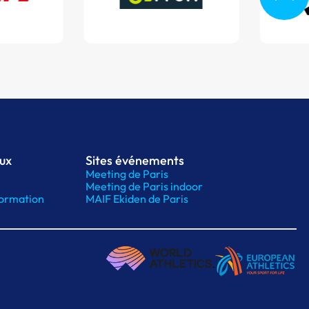
aux
Sites événements
Meeting de Paris
Meeting de Paris indoor
ormation
MAIF Ekiden de Paris