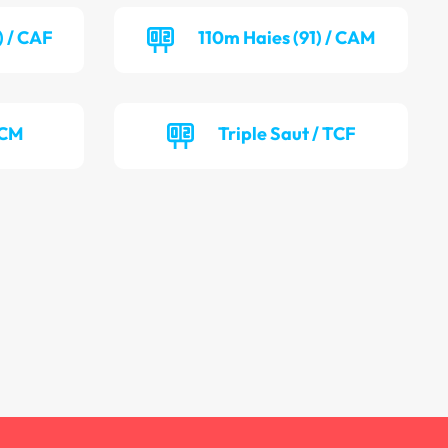
) / CAF
110m Haies (91) / CAM
TCM
Triple Saut / TCF