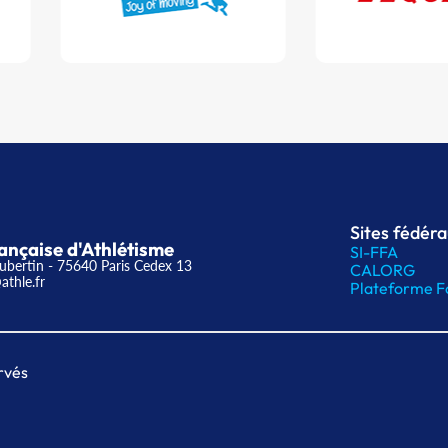
Sites fédér
ançaise d'Athlétisme
SI-FFA
ubertin - 75640 Paris Cedex 13
CALORG
athle.fr
Plateforme F
rvés