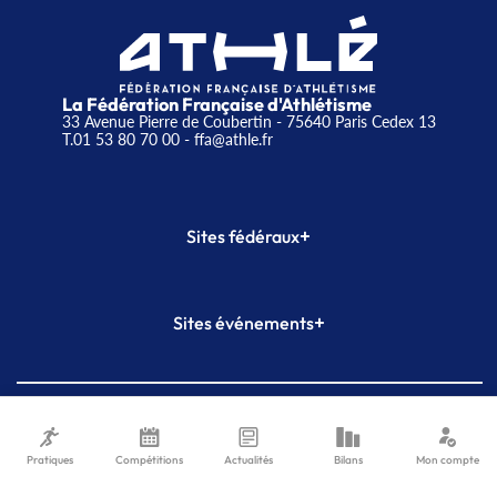
La Fédération Française d'Athlétisme
33 Avenue Pierre de Coubertin - 75640 Paris Cedex 13
T.01 53 80 70 00
- ffa@athle.fr
+
Sites fédéraux
SI-FFA
CALORG
+
Sites événements
Plateforme Formation
Meeting de Paris
Meeting de Paris indoor
MAIF Ekiden de Paris
2026
- Fédération Française d'Athlétisme - Tous Droits Réservés
Conditions d'utilisation -
Mentions légales -
Contacts
Pratiques
Compétitions
Actualités
Bilans
Mon compte