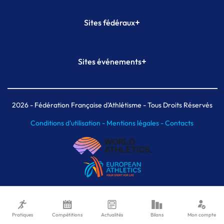
+
Sites fédéraux
SI-FFA
CALORG
+
Sites événements
Plateforme Formation
Meeting de Paris
Meeting de Paris indoor
MAIF Ekiden de Paris
2026
- Fédération Française d'Athlétisme - Tous Droits Réservés
Conditions d'utilisation -
Mentions légales -
Contacts
Pratiques
Compétitions
Actualités
Bilans
Mon compte