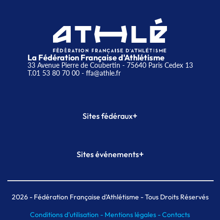
La Fédération Française d'Athlétisme
33 Avenue Pierre de Coubertin - 75640 Paris Cedex 13
T.01 53 80 70 00
- ffa@athle.fr
+
Sites fédéraux
SI-FFA
CALORG
+
Sites événements
Plateforme Formation
Meeting de Paris
Meeting de Paris indoor
MAIF Ekiden de Paris
2026
- Fédération Française d'Athlétisme - Tous Droits Réservés
Conditions d'utilisation -
Mentions légales -
Contacts