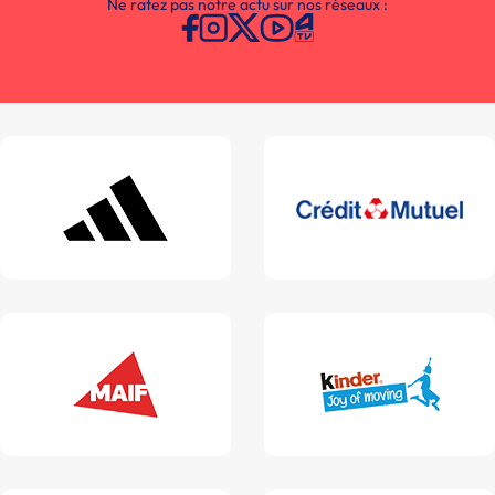
Ne ratez pas notre actu sur nos réseaux :