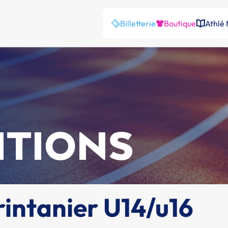
Billetterie
Boutique
Athlé
ITIONS
rintanier U14/u16