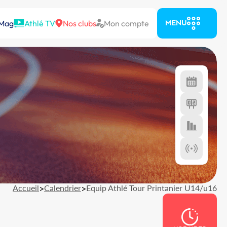
 Mag
Athlé TV
Nos clubs
Mon compte
MENU
Accueil
>
Calendrier
>
Equip Athlé Tour Printanier U14/u16