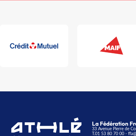
La Fédération Fr
33 Avenue Pierre de Co
T.01 53 80 70 00
- ffa@