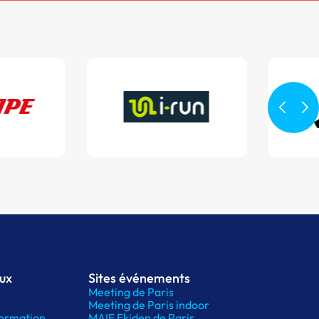
aux
Sites événements
Meeting de Paris
Meeting de Paris indoor
ormation
MAIF Ekiden de Paris