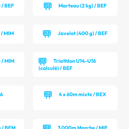
 / BEF
Marteau (2 kg) / BEF
 / MIM
Javelot (400 g) / BEF
) / MIM
Triathlon U14-U16
(calculé) / BEF
16
4 x 60m mixte / BEX
 / BEM
3 000m Marche / MIF