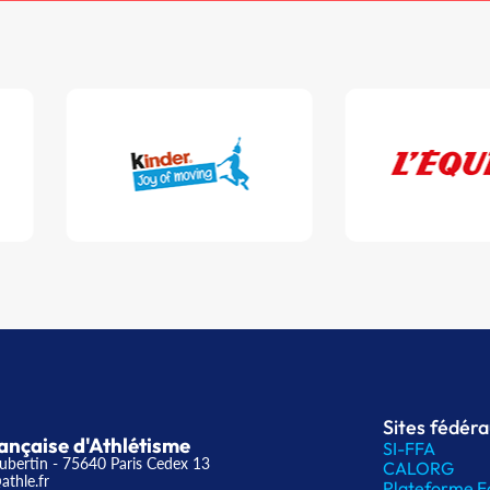
Sites fédér
ançaise d'Athlétisme
SI-FFA
ubertin - 75640 Paris Cedex 13
CALORG
athle.fr
Plateforme F