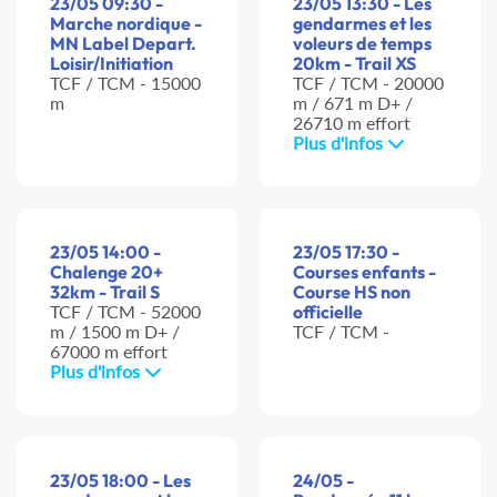
23/05 09:30 -
23/05 13:30 - Les
Marche nordique -
gendarmes et les
MN Label Depart.
voleurs de temps
Loisir/Initiation
20km - Trail XS
TCF / TCM - 15000
TCF / TCM - 20000
m
m / 671 m D+ /
26710 m effort
Plus d'infos
23/05 14:00 -
23/05 17:30 -
Chalenge 20+
Courses enfants -
32km - Trail S
Course HS non
TCF / TCM - 52000
officielle
m / 1500 m D+ /
TCF / TCM -
67000 m effort
Plus d'infos
23/05 18:00 - Les
24/05 -