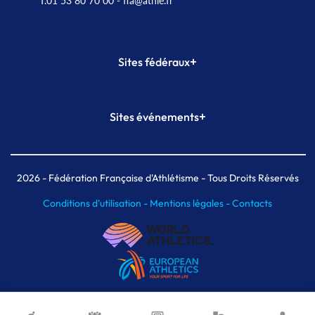
T.01 53 80 70 00
- ffa@athle.fr
+
Sites fédéraux
SI-FFA
CALORG
+
Sites événements
Plateforme Formation
Meeting de Paris
Meeting de Paris indoor
MAIF Ekiden de Paris
2026
- Fédération Française d'Athlétisme - Tous Droits Réservés
Conditions d'utilisation -
Mentions légales -
Contacts