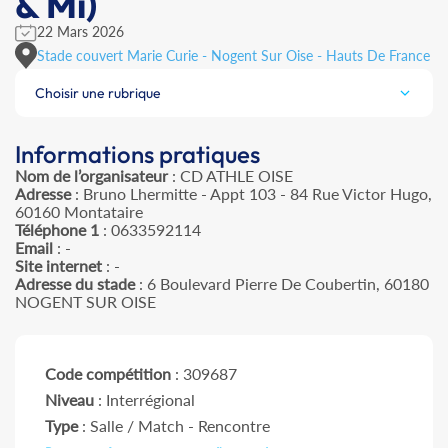
& Mi)
22 Mars 2026
Stade couvert Marie Curie - Nogent Sur Oise - Hauts De France
Choisir une rubrique
Informations pratiques
Nom de l’organisateur
: CD ATHLE OISE
Adresse
: Bruno Lhermitte - Appt 103 - 84 Rue Victor Hugo,
60160 Montataire
Téléphone 1
: 0633592114
Email
: -
Site internet
: -
Adresse du stade
: 6 Boulevard Pierre De Coubertin, 60180
NOGENT SUR OISE
Code compétition
: 309687
Niveau
: Interrégional
Type
: Salle / Match - Rencontre