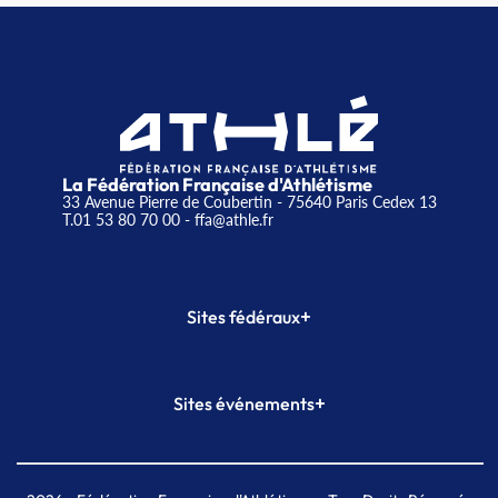
La Fédération Française d'Athlétisme
33 Avenue Pierre de Coubertin - 75640 Paris Cedex 13
T.01 53 80 70 00
- ffa@athle.fr
+
Sites fédéraux
SI-FFA
CALORG
+
Sites événements
Plateforme Formation
Meeting de Paris
Meeting de Paris indoor
MAIF Ekiden de Paris