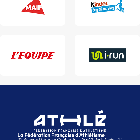
La Fédération Française d'Athlétisme
33 Avenue Pierre de Coubertin - 75640 Paris Cedex 13