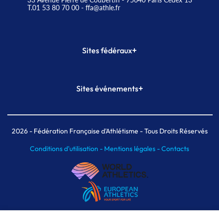
T.01 53 80 70 00
- ffa@athle.fr
+
Sites fédéraux
SI-FFA
CALORG
+
Sites événements
Plateforme Formation
Meeting de Paris
Meeting de Paris indoor
MAIF Ekiden de Paris
2026
- Fédération Française d'Athlétisme - Tous Droits Réservés
Conditions d'utilisation -
Mentions légales -
Contacts