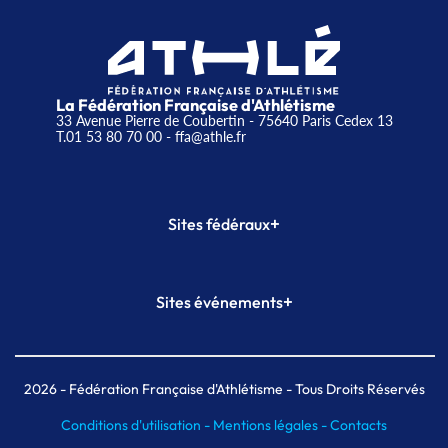
La Fédération Française d'Athlétisme
33 Avenue Pierre de Coubertin - 75640 Paris Cedex 13
T.01 53 80 70 00
- ffa@athle.fr
+
Sites fédéraux
SI-FFA
CALORG
+
Sites événements
Plateforme Formation
Meeting de Paris
Meeting de Paris indoor
MAIF Ekiden de Paris
2026
- Fédération Française d'Athlétisme - Tous Droits Réservés
Conditions d'utilisation -
Mentions légales -
Contacts