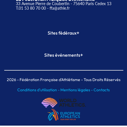
33 Avenue Pierre de Coubertin - 75640 Paris Cedex 13
T.01 53 80 70 00
- ffa@athle.fr
+
Sites fédéraux
SI-FFA
CALORG
+
Sites événements
Plateforme Formation
Meeting de Paris
Meeting de Paris indoor
MAIF Ekiden de Paris
2026
- Fédération Française d'Athlétisme - Tous Droits Réservés
Conditions d'utilisation -
Mentions légales -
Contacts