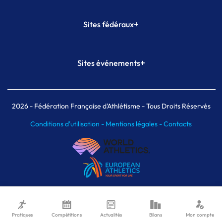
+
Sites fédéraux
SI-FFA
CALORG
+
Sites événements
Plateforme Formation
Meeting de Paris
Meeting de Paris indoor
MAIF Ekiden de Paris
2026
- Fédération Française d'Athlétisme - Tous Droits Réservés
Conditions d'utilisation -
Mentions légales -
Contacts
Pratiques
Compétitions
Actualités
Bilans
Mon compte