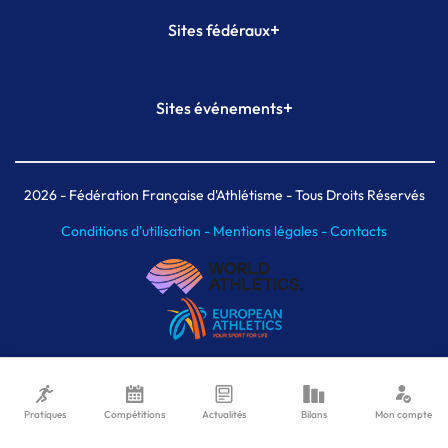
+
Sites fédéraux
SI-FFA
CALORG
+
Sites événements
Plateforme Formation
Meeting de Paris
Meeting de Paris indoor
MAIF Ekiden de Paris
2026
- Fédération Française d'Athlétisme - Tous Droits Réservés
Conditions d'utilisation -
Mentions légales -
Contacts
Pratiques
Compétitions
Actualités
Bilans
Mon compte