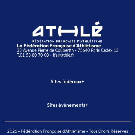
La Fédération Française d'Athlétisme
33 Avenue Pierre de Coubertin - 75640 Paris Cedex 13
T.01 53 80 70 00
- ffa@athle.fr
+
Sites fédéraux
SI-FFA
CALORG
+
Sites événements
Plateforme Formation
Meeting de Paris
Meeting de Paris indoor
MAIF Ekiden de Paris
2026
- Fédération Française d'Athlétisme - Tous Droits Réservés