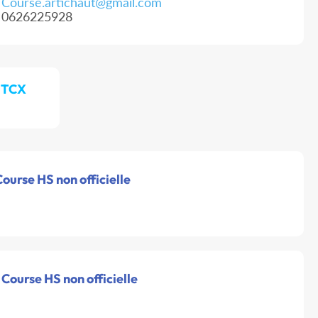
Course.artichaut@gmail.com
0626225928
/ TCX
ourse HS non officielle
 Course HS non officielle