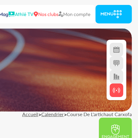
 Mag
Athlé TV
Nos clubs
Mon compte
MENU
Accueil
>
Calendrier
>
Course De L'artichaut Carxofa
ENGAGEMENT