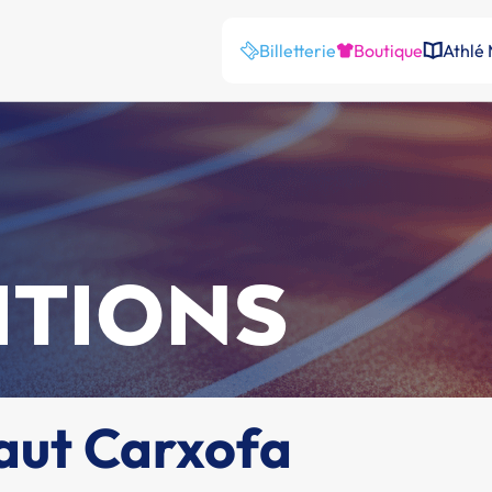
Billetterie
Boutique
Athlé
ITIONS
haut Carxofa