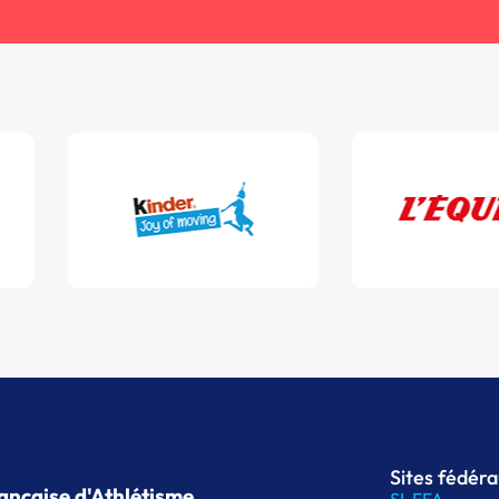
Sites fédér
ançaise d'Athlétisme