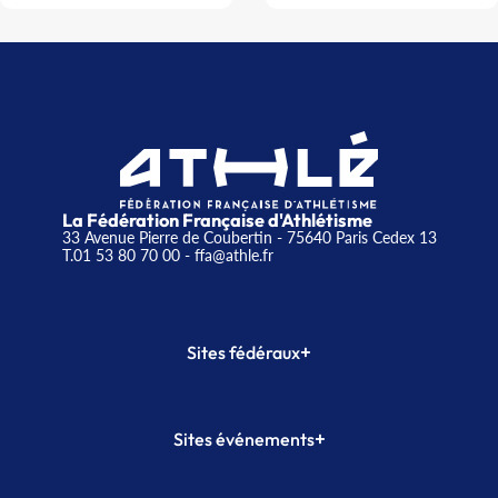
La Fédération Française d'Athlétisme
33 Avenue Pierre de Coubertin - 75640 Paris Cedex 13
T.01 53 80 70 00
- ffa@athle.fr
+
Sites fédéraux
SI-FFA
CALORG
+
Sites événements
Plateforme Formation
Meeting de Paris