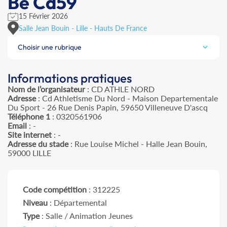
Be Cd59
15 Février 2026
Salle Jean Bouin - Lille - Hauts De France
Choisir une rubrique
Informations pratiques
Nom de l’organisateur
: CD ATHLE NORD
Adresse
: Cd Athletisme Du Nord - Maison Departementale
Du Sport - 26 Rue Denis Papin, 59650 Villeneuve D'ascq
Téléphone 1
: 0320561906
Email
: -
Site internet
: -
Adresse du stade
: Rue Louise Michel - Halle Jean Bouin,
59000 LILLE
Code compétition
: 312225
Niveau
: Départemental
Type
: Salle / Animation Jeunes