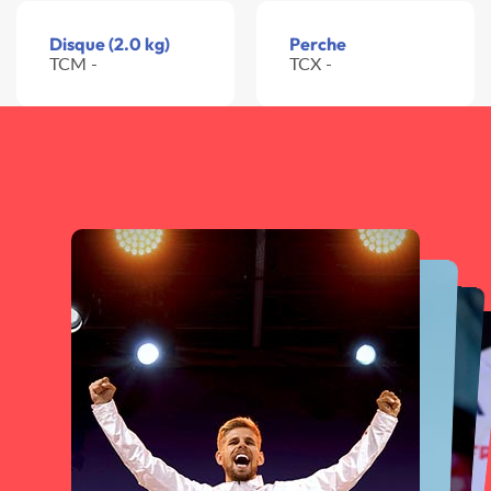
Disque (2.0 kg)
Perche
TCM -
TCX -