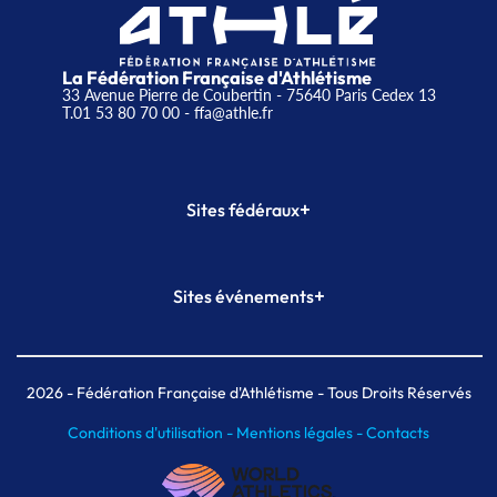
La Fédération Française d'Athlétisme
33 Avenue Pierre de Coubertin - 75640 Paris Cedex 13
T.01 53 80 70 00
- ffa@athle.fr
+
Sites fédéraux
SI-FFA
CALORG
+
Sites événements
Plateforme Formation
Meeting de Paris
Meeting de Paris indoor
MAIF Ekiden de Paris
2026
- Fédération Française d'Athlétisme - Tous Droits Réservés
Conditions d'utilisation -
Mentions légales -
Contacts