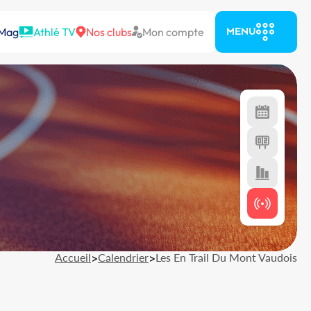
 Mag
Athlé TV
Nos clubs
Mon compte
MENU
Accueil
>
Calendrier
>
Les En Trail Du Mont Vaudois