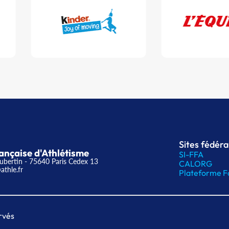
Sites fédér
ançaise d'Athlétisme
SI-FFA
ubertin - 75640 Paris Cedex 13
CALORG
athle.fr
Plateforme F
rvés