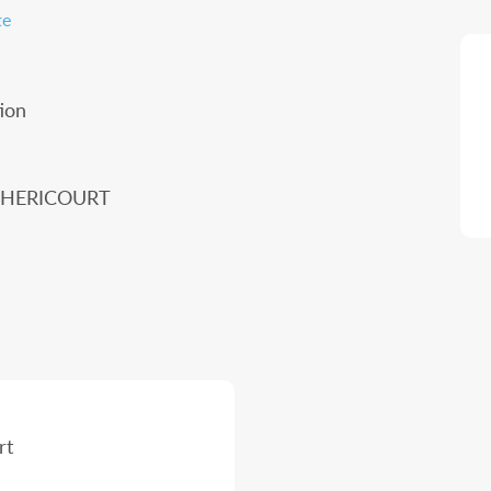
te
ion
0 HERICOURT
rt