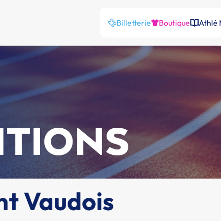
Billetterie
Boutique
Athlé
ITIONS
nt Vaudois