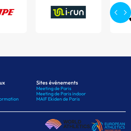
aux
Sites événements
Meeting de Paris
Meeting de Paris indoor
ormation
MAIF Ekiden de Paris