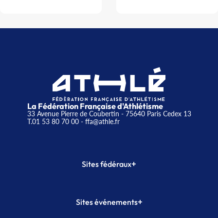
La Fédération Française d'Athlétisme
33 Avenue Pierre de Coubertin - 75640 Paris Cedex 13
T.01 53 80 70 00
- ffa@athle.fr
+
Sites fédéraux
SI-FFA
CALORG
+
Sites événements
Plateforme Formation
Meeting de Paris