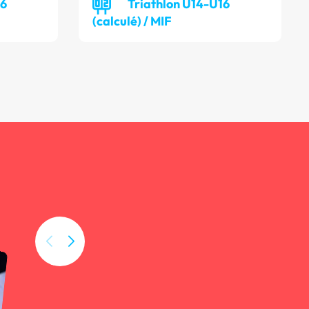
16
Triathlon U14-U16
(calculé) / MIF