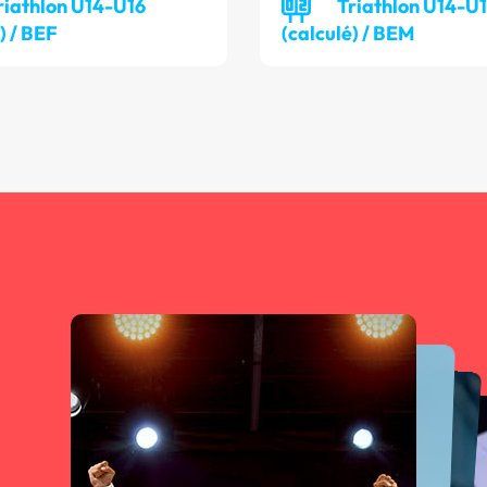
riathlon U14-U16
Triathlon U14-U
) / BEF
(calculé) / BEM