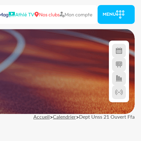
 Mag
Athlé TV
Nos clubs
Mon compte
MENU
Accueil
>
Calendrier
>
Dept Unss 21 Ouvert Ffa