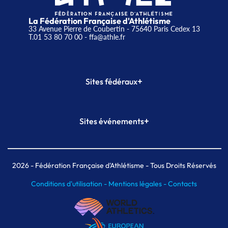
La Fédération Française d'Athlétisme
33 Avenue Pierre de Coubertin - 75640 Paris Cedex 13
T.01 53 80 70 00
- ffa@athle.fr
+
Sites fédéraux
SI-FFA
CALORG
+
Sites événements
Plateforme Formation
Meeting de Paris
Meeting de Paris indoor
MAIF Ekiden de Paris
2026
- Fédération Française d'Athlétisme - Tous Droits Réservés
Conditions d'utilisation -
Mentions légales -
Contacts