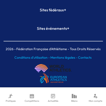
+
Sites fédéraux
SI-FFA
CALORG
+
Sites événements
Plateforme Formation
Meeting de Paris
Meeting de Paris indoor
MAIF Ekiden de Paris
2026
- Fédération Française d'Athlétisme - Tous Droits Réservés
Conditions d'utilisation -
Mentions légales -
Contacts
Pratiques
Compétitions
Actualités
Bilans
Mon compte