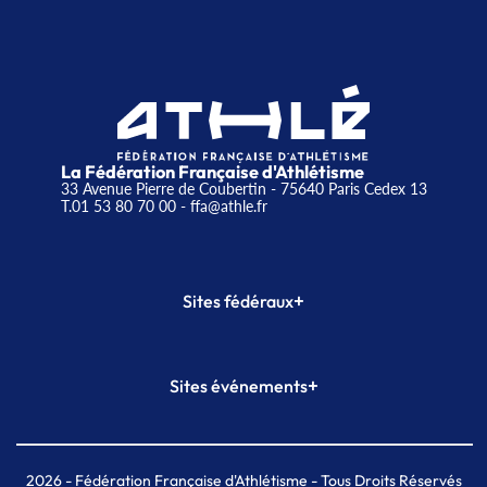
La Fédération Française d'Athlétisme
33 Avenue Pierre de Coubertin - 75640 Paris Cedex 13
T.01 53 80 70 00
- ffa@athle.fr
+
Sites fédéraux
SI-FFA
CALORG
+
Sites événements
Plateforme Formation
Meeting de Paris
Meeting de Paris indoor
MAIF Ekiden de Paris
2026
- Fédération Française d'Athlétisme - Tous Droits Réservés